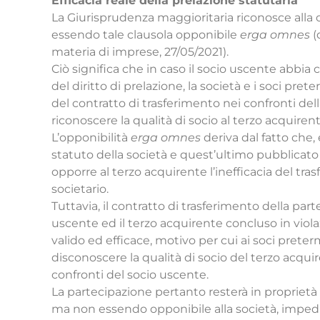
Efficacia reale della prelazione statutaria
La Giurisprudenza maggioritaria riconosce alla cl
essendo tale clausola opponibile
erga omnes
(
materia di imprese, 27/05/2021).
Ciò significa che in caso il socio uscente abbia 
del diritto di prelazione, la società e i soci prete
del contratto di trasferimento nei confronti della
riconoscere la qualità di socio al terzo acquirent
L’opponibilità
erga omnes
deriva dal fatto che, 
statuto della società e quest’ultimo pubblicat
opporre al terzo acquirente l’inefficacia del tra
societario.
Tuttavia, il contratto di trasferimento della part
uscente ed il terzo acquirente concluso in viola
valido ed efficace, motivo per cui ai soci preter
disconoscere la qualità di socio del terzo acquir
confronti del socio uscente.
La partecipazione pertanto resterà in proprietà 
ma non essendo opponibile alla società, impedirà