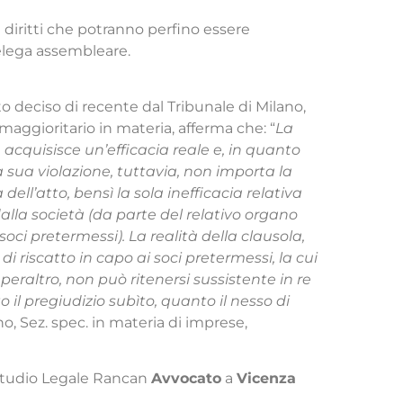
i diritti che potranno perfino essere
delega assembleare.
o deciso di recente dal Tribunale di Milano,
 maggioritario in materia, afferma che: “
La
, acquisisce un’efficacia reale e, in quanto
a sua violazione, tuttavia, non importa la
 dell’atto, bensì la sola inefficacia relativa
alla società (da parte del relativo organo
oci pretermessi). La realità della clausola,
di riscatto in capo ai soci pretermessi, la cui
, peraltro, non può ritenersi sussistente in re
 il pregiudizio subìto, quanto il nesso di
no, Sez. spec. in materia di imprese,
 Studio Legale Rancan
Avvocato
a
Vicenza