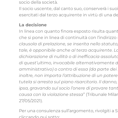
socio della società.
Il socio uscente, dal canto suo, conserverà i suo
esercitati dal terzo acquirente in virtù di una 
La decisione
In linea con quanto finora esposto risulta quant
che si pone in linea di continuità con l’indirizzo
clausola di prelazione, se inserita nello statuto
tale, è opponibile anche al terzo acquirente. L
dichiarazione di nullità o di inefficacia assoluta
di quest’ultimo, invocabile alternativamente d
amministrativo) o contro di essa (da parte dei s
inoltre, non importa l’attribuzione di un potere 
tutela si arresta sul piano risarcitorio. Il danno
ipsa, gravando sul socio l’onere di provare tanto
causa con la violazione stessa
” (Tribunale Mila
27/05/2021).
Per una consulenza sull’argomento, rivolgiti a
cliccando qui sotto: