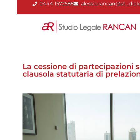
0444 1572588
alessio.rancan@studiole
La cessione di partecipazioni s
clausola statutaria di prelazio