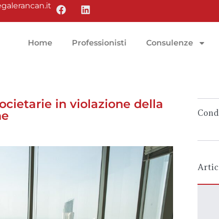
galerancan.it
Home
Professionisti
Consulenze
ocietarie in violazione della
Condi
ne
Artic