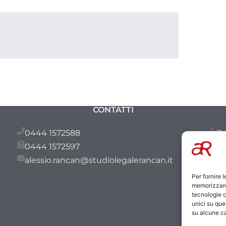
CONTATTI
0444 1572588
Pr
0444 1572597
Co
alessio.rancan@studiolegalerancan.it
Per fornire 
memorizzare 
tecnologie c
unici su que
su alcune ca