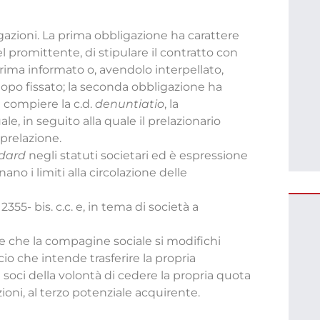
gazioni. La prima obbligazione ha carattere
del promittente, di stipulare il contratto con
prima informato o, avendolo interpellato,
uopo fissato; la seconda obbligazione ha
l compiere la c.d.
denuntiatio
, la
e, in seguito alla quale il prelazionario
 prelazione.
dard
negli statuti societari ed è espressione
ano i limiti alla circolazione delle
 2355- bis. c.c. e, in tema di società a
re che la compagine sociale si modifichi
cio che intende trasferire la propria
 soci della volontà di cedere la propria quota
izioni, al terzo potenziale acquirente.