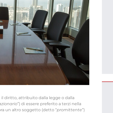
l diritto, attribuito dalla legge o dalla
azionario
”) di essere preferito a terzi nella
ra un altro soggetto (detto “
promittente
”)