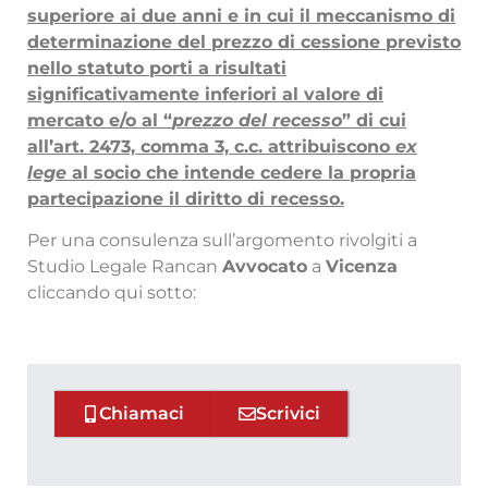
superiore ai due anni e in cui il meccanismo di
determinazione del prezzo di cessione previsto
nello statuto porti a risultati
significativamente inferiori al valore di
mercato e/o al “
prezzo del recesso
” di cui
all’art. 2473, comma 3, c.c. attribuiscono
ex
lege
al socio che intende cedere la propria
partecipazione il diritto di recesso.
Per una consulenza sull’argomento rivolgiti a
Studio Legale Rancan
Avvocato
a
Vicenza
cliccando qui sotto:
Chiamaci
Scrivici